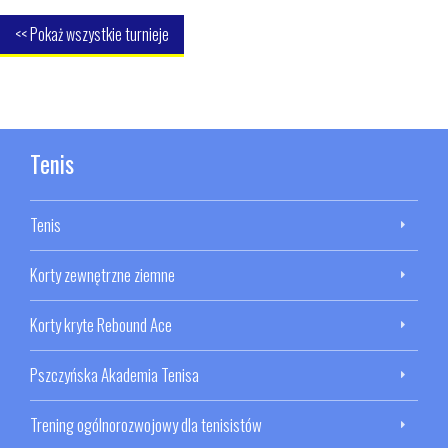
<< Pokaż wszystkie turnieje
Tenis
Tenis
Korty zewnętrzne ziemne
Korty kryte Rebound Ace
Pszczyńska Akademia Tenisa
Trening ogólnorozwojowy dla tenisistów